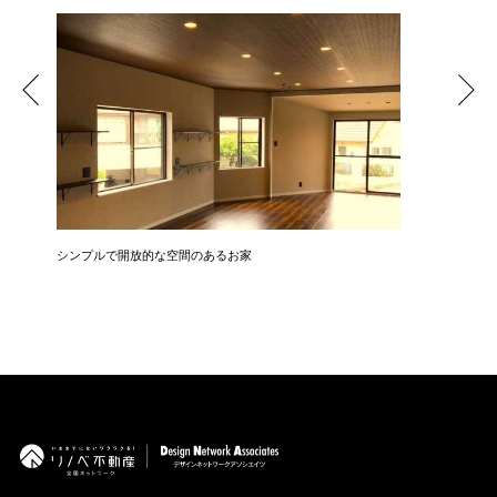
シンプルで開放的な空間のあるお家
中古を買