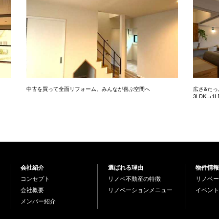
中古を買って全面リフォーム。みんなが喜ぶ空間へ
広さ&た
3LDK→1
会社紹介
選ばれる理由
物件情報
コンセプト
リノベ不動産の特徴
リノベー
会社概要
リノベーションメニュー
イベント
メンバー紹介