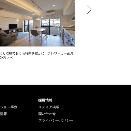
っぷり収納でおうち時間を豊かに、テレワーカー必見
モデルはオーストラリアのカフ
LDKリノベ
にこだわったゆったり1LDK
採用情報
ション事例
メディア掲載
情報
問い合わせ
プライバシーポリシー