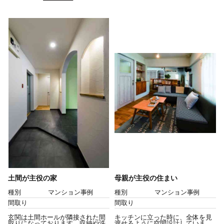
土間が主役の家
母親が主役の住まい
種別
マンション事例
種別
マンション事例
間取り
間取り
玄関は土間ホールが隣接された間
キッチンに立った時に、全体を見
取りになっております。収納や洗
渡せるように空間設計していま