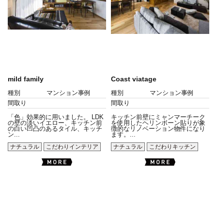
mild family
Coast viatage
種別
マンション事例
種別
マンション事例
間取り
間取り
「色」効果的に用いました。 LDK
キッチン前壁にミャンマーチーク
の壁の淡いイエロー、キッチン前
を使用したヘリンボーン貼りが象
の白い凹凸のあるタイル、キッチ
徴的なリノベーション物件になり
ン...
ます。...
ナチュラル
こだわりインテリア
ナチュラル
こだわりキッチン