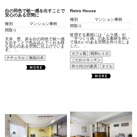
白の同色で統一感を出すことで
Retro House
安心のある空間に
種別
マンション事例
種別
マンション事例
間取り
間取り
使用する素材には「ムラ感」や
「手づくり感」のある素材を用い
天井、壁、床を白の同色で統一感
て味わいのある空間を作り出しま
を出すことで包み込んでくれる様
した。 ...
な安心のある空間に仕上げていま
す。 ...
カフェ風
昭和レトロ
ナチュラル
無垢の木
こだわりキッチン
作り付けの家具
タイル