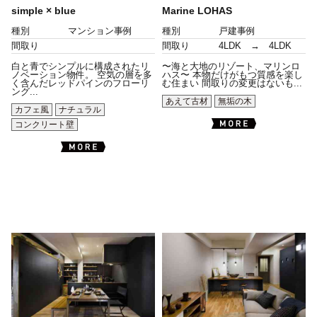
simple × blue
Marine LOHAS
種別
マンション事例
種別
戸建事例
間取り
間取り
4LDK → 4LDK
白と青でシンプルに構成されたリ
〜海と大地のリゾート、マリンロ
ノベーション物件。 空気の層を多
ハス〜 本物だけがもつ質感を楽し
く含んだレッドパインのフローリ
む住まい 間取りの変更はないも...
ング...
あえて古材
無垢の木
カフェ風
ナチュラル
コンクリート壁