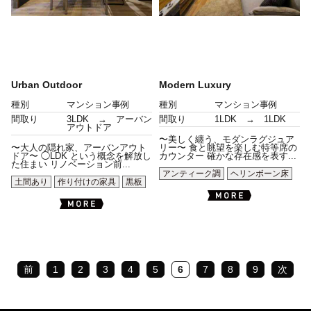
Urban Outdoor
Modern Luxury
種別
マンション事例
種別
マンション事例
間取り
3LDK → アーバン
間取り
1LDK → 1LDK
アウトドア
〜美しく纏う、モダンラグジュア
〜大人の隠れ家、アーバンアウト
リー〜 食と眺望を楽しむ特等席の
ドア〜 ◯LDK という概念を解放し
カウンター 確かな存在感を表す...
た住まい リノベーション前...
アンティーク調
ヘリンボーン床
土間あり
作り付けの家具
黒板
前
1
2
3
4
5
6
7
8
9
次