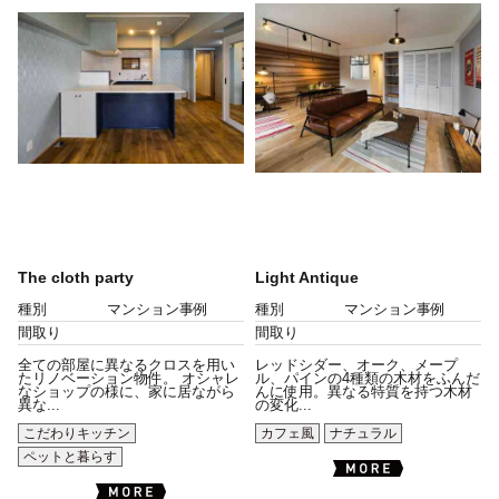
The cloth party
Light Antique
種別
マンション事例
種別
マンション事例
間取り
間取り
全ての部屋に異なるクロスを用い
レッドシダー、オーク、メープ
たリノベーション物件。 オシャレ
ル、パインの4種類の木材をふんだ
なショップの様に、家に居ながら
んに使用。異なる特質を持つ木材
異な...
の変化...
こだわりキッチン
カフェ風
ナチュラル
ペットと暮らす