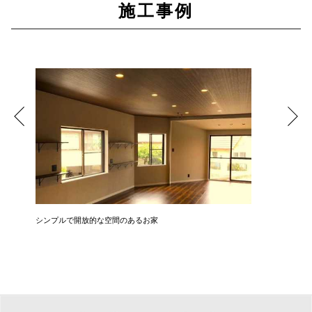
施工事例
シンプルで開放的な空間のあるお家
中古を買